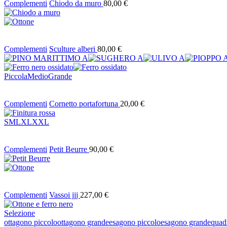
Complementi
Chiodo da muro
80,00
€
Complementi
Sculture alberi
80,00
€
Piccola
Medio
Grande
Complementi
Cornetto portafortuna
20,00
€
S
M
L
XL
XXL
Complementi
Petit Beurre
90,00
€
Complementi
Vassoi jjj
227,00
€
Selezione
ottagono piccolo
ottagono grande
esagono piccolo
esagono grande
quad