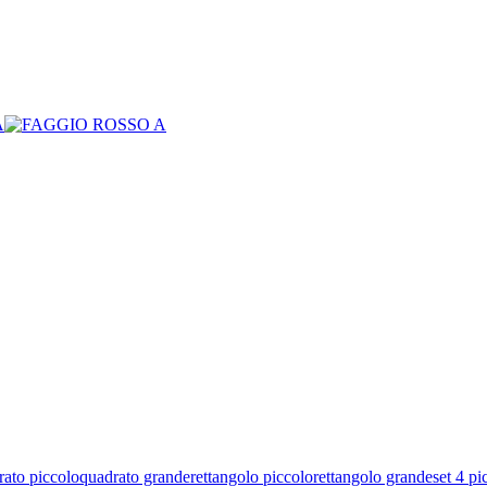
rato piccolo
quadrato grande
rettangolo piccolo
rettangolo grande
set 4 pi