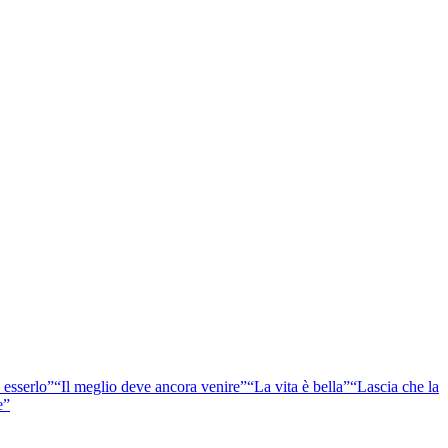
 esserlo”
“Il meglio deve ancora venire”
“La vita è bella”
“Lascia che la
e”