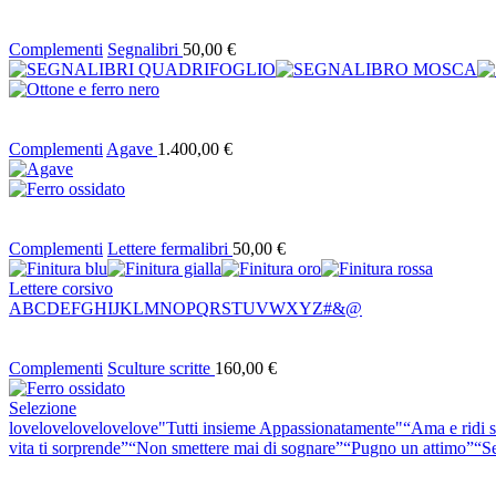
Complementi
Segnalibri
50,00
€
Complementi
Agave
1.400,00
€
Complementi
Lettere fermalibri
50,00
€
Lettere corsivo
A
B
C
D
E
F
G
H
I
J
K
L
M
N
O
P
Q
R
S
T
U
V
W
X
Y
Z
#
&
@
Complementi
Sculture scritte
160,00
€
Selezione
lovelovelovelovelove
"Tutti insieme Appassionatamente"
“Ama e ridi 
vita ti sorprende”
“Non smettere mai di sognare”
“Pugno un attimo”
“Se