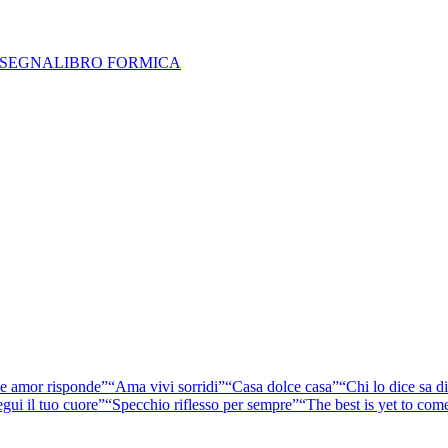
se amor risponde”
“Ama vivi sorridi”
“Casa dolce casa”
“Chi lo dice sa di
gui il tuo cuore”
“Specchio riflesso per sempre”
“The best is yet to com