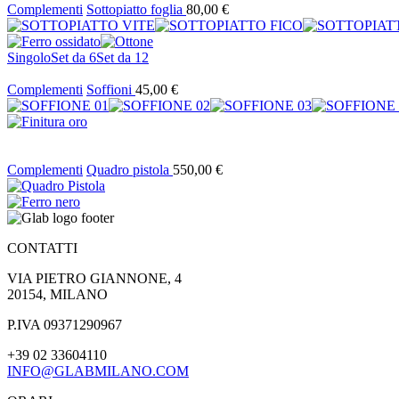
Complementi
Sottopiatto foglia
80,00
€
Singolo
Set da 6
Set da 12
Complementi
Soffioni
45,00
€
Complementi
Quadro pistola
550,00
€
CONTATTI
VIA PIETRO GIANNONE, 4
20154, MILANO
P.IVA 09371290967
+39 02 33604110
INFO@GLABMILANO.COM