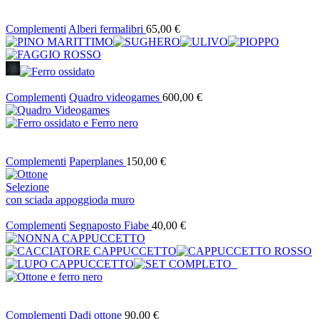
Complementi
Alberi fermalibri
65,00
€
Complementi
Quadro videogames
600,00
€
Complementi
Paperplanes
150,00
€
Selezione
con scia
da appoggio
da muro
Complementi
Segnaposto Fiabe
40,00
€
Complementi
Dadi ottone
90,00
€