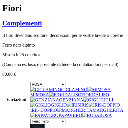
Fiori
Complementi
Il fiori diventano sculture, decorazioni per le vostre tavole o librerie
Ferro nero dipinto
Misura h 25 cm circa
(Campana esclusa, è possibile richiederla contattandoci per mail)
80,00
€
CICLAMINO
MIMOSA
FIORDALISO
Variazioni
GENZIANA
GIGLI
GIGLIO
IRIS
IRIS-DOPPIO
MARGHERITA
PAPAVERO
ROSA