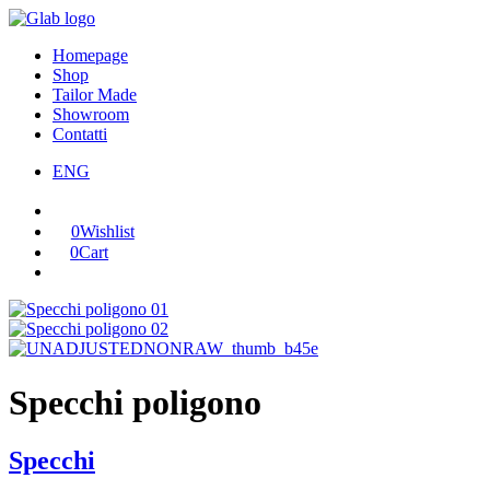
Homepage
Shop
Tailor Made
Showroom
Contatti
ENG
0
Wishlist
0
Cart
Specchi poligono
Specchi