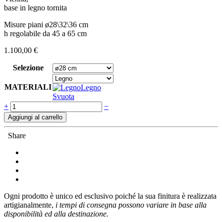
base in legno tornita
Misure piani ø28\32\36 cm
h regolabile da 45 a 65 cm
1.100,00
€
Selezione
MATERIALI
Legno
Svuota
Quantità
+
−
Aggiungi al carrello
Share
Ogni prodotto è unico ed esclusivo poiché la sua finitura è realizzata
artigianalmente,
i tempi di consegna possono variare in base alla
disponibilità ed alla destinazione.